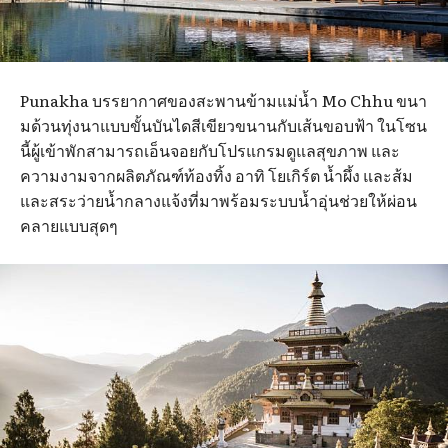
Punakha บรรยากาศของสะพานข้ามแม่น้ำ Mo Chhu ขนา
มด้วนทุ่งนาแบบขั้นบันไดสีเขียวขนานกับเส้นขอบฟ้า ในโซน
นี้ผู้เข้าพักสามารถเอ็นจอยกับโปรแกรมดูแลสุขภาพ และ
ความงามจากผลิตภัณฑ์ท้องทิ้ง อาทิ โยเกิร์ต น้ำผึ้ง และส้ม
และสระว่ายน้ำกลางแจ้งที่มาพร้อมระบบน้ำอุ่นช่วยให้ผ่อน
คลายแบบสุดๆ