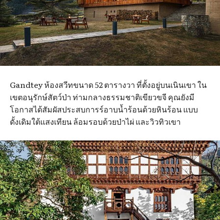
Gandtey ห้องสวีทขนาด 52 ตารางวา ที่ตั้งอยู่บนเนินเขา ใน
เขตอนุรักษ์สัตว์ป่า ท่ามกลางธรรมชาติเขียวขจี คุณยังมี
โอกาสได้สัมผัสประสบการร์อาบน้ำร้อนด้วยหินร้อน แบบ
ดั้งเดิมใต้แสงเทียน ล้อมรอบด้วยป่าไผ่ และวิวทิวเขา