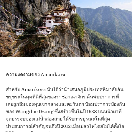
ความงดงามของ Amankora
สำหรับ Amankora นับได้ว่านำเสนอภูมิประเทศหิมาลัยอัน
ขรุขระในมุมที่ดีที่สุดของราชอาณาจักร ค้นพบปราการที่
เคยถูกลืมของหุบเขากลางและตะวันตก ป้อมปราการป้องกัน
ของ Wangdue Dzong ซึ่งสร้างขึ้นในปี 1638 บนหน้าผาที่
จุดบรรจบของแม่น้ำสองสาย ได้รับการบูรณะในที่สุด
ประสบการณ์สำคัญจนถึงปี 2012 เมื่อเปลวไฟโดยไม่ได้ตั้งใจ