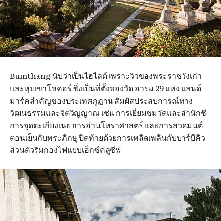
Bumthang นับว่าเป็นไฮไลต์ เพราะวิวของพระราชวังเก่า
และหุบเขาโชคอร์ ซึ่งเป็นที่ตั้งของวัด อารม 29 แห่ง แลนด์
มาร์คสำคัญของประเทศภูฏาน สัมผัสประสบการณ์ทาง
วัฒนธรรมและจิตวิญญาณ เช่น การเยี่ยมชมวัดและสำนักชี
การจุดตะเกียงเนย การอ่านโหราศาสตร์ และการสวดมนต์
ตอนเย็นกับพระภิกษุ ปิดท้ายด้วยการเพลิดเพลินกับบาร์บีคิว
ส่วนตัวริมกองไฟแบบเอ็กซ์คลูซีฟ