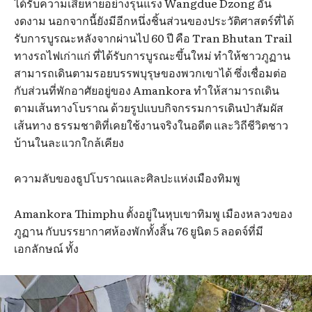
ได้รับความเสียหายอย่างรุนแรง Wangdue Dzong อัน
งดงาม นอกจากนี้ยังมีอีกหนึ่งชิ้นส่วนของประวัติศาสตร์ที่ได้
รับการบูรณะหลังจากผ่านไป 60 ปี คือ Tran Bhutan Trail
ทางรถไฟเก่าแก่ ที่ได้รับการบูรณะขึ้นใหม่ ทำให้ชาวภูฏาน
สามารถเดินตามรอยบรรพบุรุษของพวกเขาได้ ซึ่งเชื่อมต่อ
กับส่วนที่พักอาศัยอยู่ของ Amankora ทำให้สามารถเดิน
ตามเส้นทางโบราณ ด้วยรูปแบบกิจกรรมการเดินป่าสัมผัส
เส้นทาง ธรรมชาติที่เคยใช้งานจริงในอดีต และวิถีชีวิตชาว
บ้านในละแวกใกล้เคียง
ความลับของธูปโบราณและศิลปะแห่งเมืองทิมพู
Amankora Thimphu ตั้งอยู่ในหุบเขาทิมพู เมืองหลวงของ
ภูฏาน กับบรรยากาศห้องพักทั้งสิ้น 76 ยูนิต 5 ลอดจ์ที่มี
เอกลักษณ์ ทั้ง