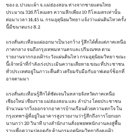
ของ อ.ปางมะผ้า จ.แม่ฮ่องสอน ห่างจากชายแดนไทย
ประมาณ 326 กิโลเมตร ความลึกเพียง 10 กิโลเมตรเท่านั้น
ต่อมาเวลา 14.45 น. กรมอุตุนิยมวิทยา แจ้งว่าแผ่นดินไหวครั้ง
นี้มีขนาดแรง 8.2
แรงสั่นสะเทือนแผ่ออกมาเป็นวงกว้าง รู้สึกได้ตั้งแต่ภาคเหนือ
ภาคกลาง จนถึงกรุงเทพมหานครและปริมณฑล ตาม
รายงานจากกองเฝ้าระวังแผ่นดินไหว กรมอุตุนิยมวิทยา ขณะ
นี้เจ้าหน้าที่กำลังเร่งประเมินความเสียหาย ขณะที่ประชาชน
ทั่วประเทศอยู่ในภาวะตื่นตัว เตรียมรับมือกับอาฟเตอร์ช็อกที่
อาจตามมา
แรงสั่นสะเทือนรู้สึกได้ชัดเจนในหลายจังหวัดภาคเหนือ
เชียงใหม่ เชียงราย แม่ฮ่องสอน และ ลำปาง โดยประชาชน
จำนวนมากวิ่งออกจากอาคารบ้านเรือนด้วยความตกใจ ใน
กรุงเทพฯ ผู้ที่อยู่ในอาคารสูงรายงานว่ารู้สึกถึงการโยกเยก
นานกว่า 20 วินาที บางสำนักงานสั่งอพยพพนักงานลงสู่พื้น
ราบเพื่อความปลอดภัย ด้านกรมอุตุนิยมวิทยายังคงเฝ้า