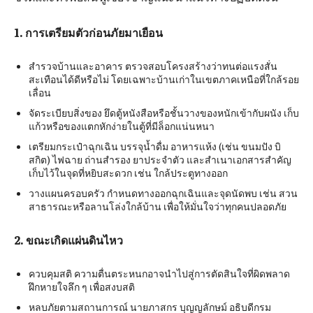
1.
การเตรียมตัวก่อนภัยมาเยื
อน
สำรวจบ้านและอาคาร ตรวจสอบโครงสร้างว่าทนต่อแรงสั่น
สะเทือนได้ดีหรือไม่ โดยเฉพาะบ้านเก่าในเขตภาคเหนือที่ใกล้รอย
เลื่อน
จัดระเบียบสิ่งของ ยึดตู้หนังสือหรือชั้นวางของหนักเข้ากับผนัง เก็บ
แก้วหรือของแตกหักง่ายในตู้ที่มีล็อกแน่นหนา
เตรียมกระเป๋าฉุกเฉิน บรรจุน้ำดื่ม อาหารแห้ง (เช่น ขนมปัง บิ
สกิต) ไฟฉาย ถ่านสำรอง ยาประจำตัว และสำเนาเอกสารสำคัญ
เก็บไว้ในจุดที่หยิบสะดวก เช่น ใกล้ประตูทางออก
วางแผนครอบครัว กำหนดทางออกฉุกเฉินและจุดนัดพบ เช่น สวน
สาธารณะหรือลานโล่งใกล้บ้าน เพื่อให้มั่นใจว่าทุกคนปลอดภัย
2. ขณะเกิดแผ่นดินไหว
ควบคุมสติ ความตื่นตระหนกอาจนำไปสู่การตัดสินใจที่ผิดพลาด
ฝึกหายใจลึก ๆ เพื่อสงบสติ
หลบภัยตามสถานการณ์ นายภาสกร บุญญลักษม์ อธิบดีกรม