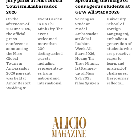
jury panel at Miss Global
Spreading the image of
Tourism Ambassador
courageous students at
2026
GFW All Stars 2026
On the
Event Garden
Serving as
University
afternoon of
in Ho Chi
Student
School of
30 June 2026,
Minh City. The
Model
Foreign
the official
event
Ambassador
Languages),
press
welcomed
at Global
embodies a
conference
more than
Fashion
generation of
announcing
200
Week All
students who
the Miss
distinguished
Stars 2026,
are proactive,
Global
guests,
Hoang Thi
eager to
Tourism
including
Thuy Nhung,
learn, and
Ambassador
representativ
1st Runner-
unafraid of
2026 pageant
es from
up of Miss
challenges.
was held at
national and
SFL 2025
Her journey
Amor Resort
international.
(Thai Nguyen
reflects...
Wedding &
..