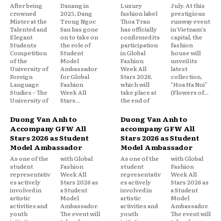
After being
Danang in
Luxury
July. At this
crowned
2025, Dang
fashion label
prestigious
Mister at the
Trong Ngoc
Thoa Tran
runway event
Talented and
San has gone
has officially
in Vietnam's
Elegant
on to take on
confirmed its
capital, the
Students
the role of
participation
fashion
Competition
Student
in Global
house will
of the
Model
Fashion
unveil its
University of
Ambassador
Week All
latest
Foreign
for Global
Stars 2026,
collection,
Language
Fashion
which will
"Hoa Ha Noi"
Studies – The
Week All
take place at
(Flowers of...
University of
Stars...
the end of
Duong Van Anh to
Duong Van Anh to
Accompany GFW All
accompany GFW All
Stars 2026 as Student
Stars 2026 as Student
Model Ambassador
Model Ambassador
As one of the
with Global
As one of the
with Global
student
Fashion
student
Fashion
representativ
Week All
representativ
Week All
es actively
Stars 2026 as
es actively
Stars 2026 as
involved in
a Student
involved in
a Student
artistic
Model
artistic
Model
activities and
Ambassador.
activities and
Ambassador.
youth
The event will
youth
The event will