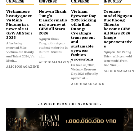
UNIVERSE
UNIVERSE
UNIVERSE
INDUSTRY
Vietnamese
Nguyen Thanh
Vietnam
Teenage
beauty queen
Tung’s
Eyewear Day
model Nguyen
Vu Minh
transformatio
2026 kicking
Duc Phong
Phuong in a
nal journey at
off in Binh
Thien to
new role at
GFW All Stars
Duong:
become GFW
GFW All Stars
2026
Creating a
All Stars 2026
2026
transparent
Image
Nguyen Thanh
and
Representativ
After being
Tung, a third-year
sustainable
e
crowned Miss
student majoring in
eyewear
Vietnamese Beauty
Cultural Studies
Nguyen Duc Phong
fashion
and Talent 2024, Vu
at...
Thien, a 13-year-old
ecosystem
Minh...
teen model from
ALICIOMAGAZINE
On June 28, 2026,
Bac Ninh,...
ALICIOMAGAZINE
Vietnam Eyewear
ALICIOMAGAZINE
Day 2026 officially
opened at...
ALICIOMAGAZINE
- A WORD FROM OUR SPONSORS -