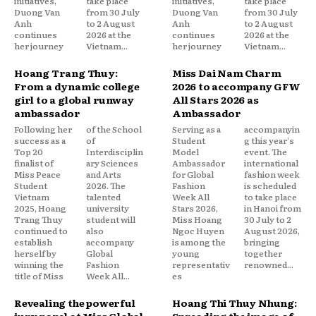
initiatives,
take place
initiatives,
take place
Duong Van
from 30 July
Duong Van
from 30 July
Anh
to 2 August
Anh
to 2 August
continues
2026 at the
continues
2026 at the
her journey
Vietnam...
her journey
Vietnam...
Hoang Trang Thuy:
Miss Dai Nam Charm
From a dynamic college
2026 to accompany GFW
girl to a global runway
All Stars 2026 as
ambassador
Ambassador
Following her
of the School
Serving as a
accompanyin
success as a
of
Student
g this year's
Top 20
Interdisciplin
Model
event. The
finalist of
ary Sciences
Ambassador
international
Miss Peace
and Arts
for Global
fashion week
Student
2026. The
Fashion
is scheduled
Vietnam
talented
Week All
to take place
2025, Hoang
university
Stars 2026,
in Hanoi from
Trang Thuy
student will
Miss Hoang
30 July to 2
continued to
also
Ngoc Huyen
August 2026,
establish
accompany
is among the
bringing
herself by
Global
young
together
winning the
Fashion
representativ
renowned...
title of Miss
Week All...
es
Revealing the powerful
Hoang Thi Thuy Nhung: