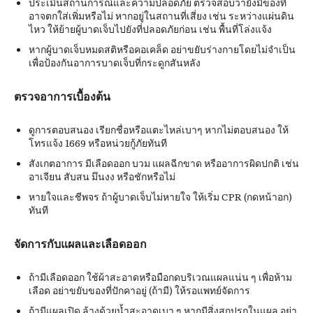
ประเมินสถานการณ์และความปลอดภัย ตรวจสอบว่ายังมีของที่
อาจตกใส่เพิ่มหรือไม่ หากอยู่ในสถานที่เสี่ยง เช่น ระหว่างแผ่นดิน
ไหว ให้ย้ายผู้บาดเจ็บไปยังที่ปลอดภัยก่อน เช่น พื้นที่โล่งแจ้ง
หากผู้บาดเจ็บหมดสติหรือคอเคล็ด อย่าขยับร่างกายโดยไม่จำเป็น
เพื่อป้องกันอาการบาดเจ็บที่กระดูกสันหลัง
ตรวจอาการเบื้องต้น
ดูการตอบสนอง เรียกชื่อหรือแตะไหล่เบาๆ หากไม่ตอบสนอง ให้
โทรแจ้ง 1669 หรือหน่วยกู้ภัยทันที
สังเกตอาการ มีเลือดออก บวม แผลฉีกขาด หรืออาการผิดปกติ เช่น
อาเจียน สับสน มึนงง หรือชักหรือไม่
หายใจและชีพจร ถ้าผู้บาดเจ็บไม่หายใจ ให้เริ่ม CPR (กดหน้าอก)
ทันที
จัดการกับแผลและเลือดออก
ถ้ามีเลือดออก ใช้ผ้าสะอาดหรือมือกดบริเวณแผลแน่น ๆ เพื่อห้าม
เลือด อย่าขยับของที่ปักคาอยู่ (ถ้ามี) ให้รอแพทย์จัดการ
ถ้ามีแผลเปิด ล้างด้วยน้ำสะอาดเบา ๆ หากมีสิ่งสกปรกในแผล อย่า