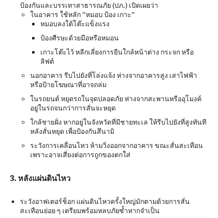
ป้องกันและบรรเทาสาธารณภัย (ปภ.) เปิดเผยว่า
ในอาคาร ใช้หลัก “หมอบ ป้อง เกาะ”
หมอบลงใต้โต๊ะแข็งแรง
ป้องศีรษะด้วยมือหรือหมอน
เกาะโต๊ะไว้ หลีกเลี่ยงการยืนใกล้หน้าต่าง กระจก หรือ
ลิฟต์
นอกอาคาร รีบไปยังที่โล่งแจ้ง ห่างจากอาคารสูง เสาไฟฟ้า
หรือป้ายโฆษณาที่อาจถล่ม
ในรถยนต์ หยุดรถในจุดปลอดภัย ห่างจากสะพานหรืออุโมงค์
อยู่ในรถจนกว่าการสั่นจะหยุด
ใกล้ชายฝั่ง หากอยู่ในจังหวัดที่มีชายทะเล ให้รีบไปยังที่สูงทันที
หลังสั่นหยุด เพื่อป้องกันสึนามิ
ระวังการเคลื่อนไหว ห้ามวิ่งออกจากอาคาร ขณะสั่นสะเทือน
เพราะอาจเสี่ยงต่อการถูกของตกใส่
3. หลังแผ่นดินไหว
ระวังอาฟเตอร์ช็อก แผ่นดินไหวครั้งใหญ่มักตามด้วยการสั่น
สะเทือนย่อย ๆ เตรียมพร้อมหลบภัยซ้ำหากจำเป็น