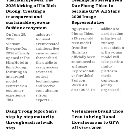
2026 kicking off in Binh
Duc Phong Thien to
Duong: Creating a
become GFW All Stars
transparent and
2026 Image
sustainable eyewear
Representative
fashion ecosystem
Nguyen Duc
addition to
Phong Thien,
participating
On June 28,
industry-
a 13-year-old
in high-end
2026,
focused
teen model
runway
Vietnam
event created
from Bac
presentation
Eyewear Day
an interactive
Ninh, has
s, the young
2026 officially
environment
officially been
model will
opened at The
that enabled
announced as
take part in a
Mira Hotel in
the public to
an Image
multi-
Binh Duong,
easily access
Representati
platform
featuring an
advanced
ve for Global
media
integrated
optical
Fashion
campaign
model
technologies
Week All
jointly
centered on
and receive
Stars 2026. In
organized...
customer
consultation
experience.
s from
This
experts....
Dang Trong Ngoc San’s
Vietnamese brand Thoa
step-by-step maturity
Tran to bring Hanoi
through each catwalk
floral seasons to GFW
step
All Stars 2026