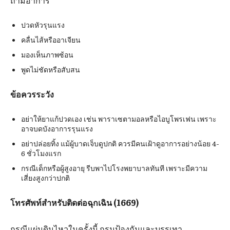
ถ้ามีอาการ
ปวดหัวรุนแรง
คลื่นไส้หรืออาเจียน
มองเห็นภาพซ้อน
พูดไม่ชัดหรือสับสน
ข้อควรระวัง
อย่าให้ยาแก้ปวดเอง เช่น พาราเซตามอลหรือไอบูโพรเฟน เพราะ
อาจบดบังอาการรุนแรง
อย่าปล่อยทิ้ง แม้ผู้บาดเจ็บดูปกติ ควรมีคนเฝ้าดูอาการอย่างน้อย 4-
6 ชั่วโมงแรก
กรณีเด็กหรือผู้สูงอายุ รีบพาไปโรงพยาบาลทันที เพราะมีความ
เสี่ยงสูงกว่าปกติ
โทรศัพท์สำหรับติดต่อฉุกเฉิน (1669)
กรณีแผ่นดินไหวในครั้งนี้ กรมป้องกันและบรรเทา