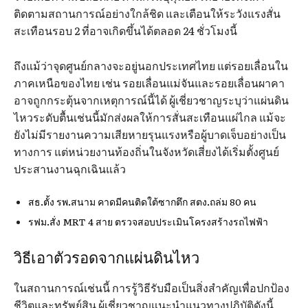
ติดตามสถานการณ์อย่างใกล้ชิด และเตือนให้ระวังแรงสั่น
สะเทือนรอบ 2 ที่อาจเกิดขึ้นได้ตลอด 24 ชั่วโมงนี้
ถึงแม้ว่าจุดศูนย์กลางจะอยู่นอกประเทศไทย แต่รอยเลื่อนใน
ภาคเหนือของไทย เช่น รอยเลื่อนแม่จันและรอยเลื่อนผาคา
อาจถูกกระตุ้นจากเหตุการณ์นี้ได้ ผู้เชี่ยวชาญระบุว่าแผ่นดิน
ไหวระดับตื้นเช่นนี้มักส่งผลให้การสั่นสะเทือนแผ่ไกล แม้จะ
ยังไม่มีรายงานความเสียหายรุนแรงหรือผู้บาดเจ็บอย่างเป็น
ทางการ แต่หน่วยงานท้องถิ่นในจังหวัดเสี่ยงได้เริ่มตั้งศูนย์
ประสานงานฉุกเฉินแล้ว
สธ.ตั้ง รพ.สนาม คาดมีคนติดใต้ซากตึก สตง.ถล่ม 80 คน
รฟม.สั่ง MRT 4 สาย ตรวจสอบประเมินโครงสร้างรถไฟฟ้า
วิธีเอาตัวรอดจากแผ่นดินไหว
ในสถานการณ์เช่นนี้ การรู้วิธีรับมือเป็นสิ่งสำคัญเพื่อปกป้อง
ชีวิตและทรัพย์สิน ผู้เชี่ยวชาญแนะนำแนวทางปฏิบัติดังนี้