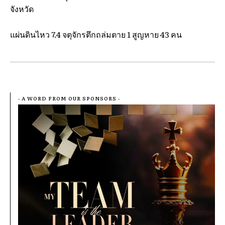
จังหวัด
แผ่นดินไหว 7.4 จตุจักรตึกถล่มตาย 1 สูญหาย 43 คน
- A WORD FROM OUR SPONSORS -