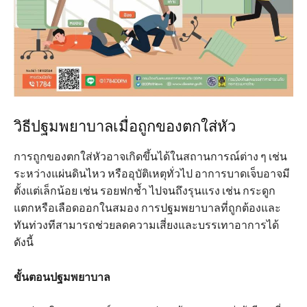
วิธีปฐมพยาบาลเมื่อถูกของตกใส่หัว
การถูกของตกใส่หัวอาจเกิดขึ้นได้ในสถานการณ์ต่าง ๆ เช่น
ระหว่างแผ่นดินไหว หรืออุบัติเหตุทั่วไป อาการบาดเจ็บอาจมี
ตั้งแต่เล็กน้อย เช่น รอยฟกช้ำ ไปจนถึงรุนแรง เช่น กระดูก
แตกหรือเลือดออกในสมอง การปฐมพยาบาลที่ถูกต้องและ
ทันท่วงทีสามารถช่วยลดความเสี่ยงและบรรเทาอาการได้
ดังนี้
ขั้นตอนปฐมพยาบาล