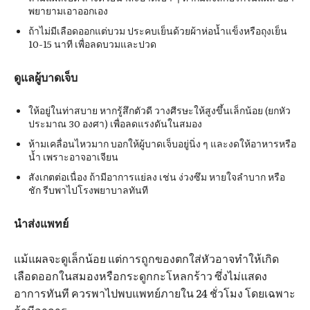
พยายามเอาออกเอง
ถ้าไม่มีเลือดออกแต่บวม ประคบเย็นด้วยผ้าห่อน้ำแข็งหรือถุงเย็น
10-15 นาที เพื่อลดบวมและปวด
ดูแลผู้บาดเจ็บ
ให้อยู่ในท่าสบาย หากรู้สึกตัวดี วางศีรษะให้สูงขึ้นเล็กน้อย (ยกหัว
ประมาณ 30 องศา) เพื่อลดแรงดันในสมอง
ห้ามเคลื่อนไหวมาก บอกให้ผู้บาดเจ็บอยู่นิ่ง ๆ และงดให้อาหารหรือ
น้ำ เพราะอาจอาเจียน
สังเกตต่อเนื่อง ถ้ามีอาการแย่ลง เช่น ง่วงซึม หายใจลำบาก หรือ
ชัก รีบพาไปโรงพยาบาลทันที
นำส่งแพทย์
แม้แผลจะดูเล็กน้อย แต่การถูกของตกใส่หัวอาจทำให้เกิด
เลือดออกในสมองหรือกระดูกกะโหลกร้าว ซึ่งไม่แสดง
อาการทันที ควรพาไปพบแพทย์ภายใน 24 ชั่วโมง โดยเฉพาะ