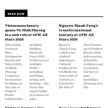
READ NOW
Vietnamese beauty
Nguyen Thanh Tung’s
queen Vu Minh Phuong
transformational
in a new role at GFW All
journey at GFW All
Stars 2026
Stars 2026
After being
at Global
Nguyen
First Runner-
crowned
Fashion
Thanh Tung,
up of Student
Miss
Week All
a third-year
Beauty 2026
Vietnamese
Stars 2026.
student
and a journey
Beauty and
Active across
majoring in
defined by
Talent 2024,
multiple
Cultural
resilience and
Vu Minh
fields—
Studies at Ho
renewal in
Phuong
including
Chi Minh City
the face of
continues
modeling,
University of
past
her journey
acting, and
Culture, is
hardships.
by taking on
hosting—she
known for
Stepping into
the role of
views this
his title of
the...
Student
opportunity
Model
as a chance to
Ambassador
gain...
Vietnam Eyewear Day
Teenage model Nguyen