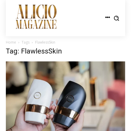
Home
Tags
FlawlessSkin
Tag: FlawlessSkin