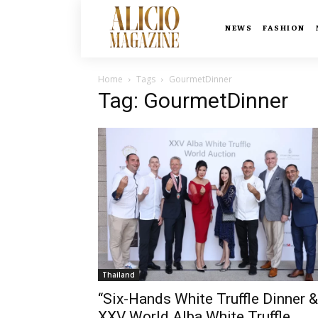
NEWS
FASHION
Home
Tags
GourmetDinner
Tag: GourmetDinner
Thailand
“Six-Hands White Truffle Dinner &
XXV World Alba White Truffle