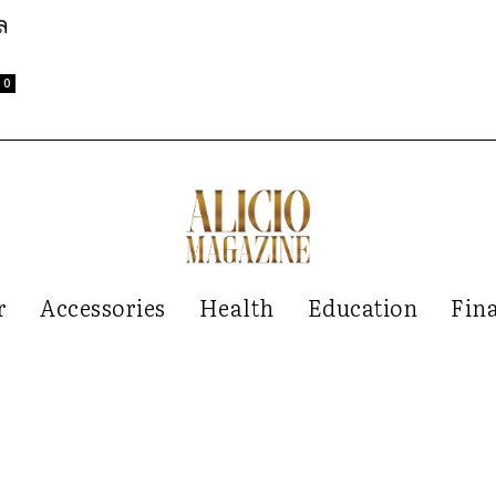
ล
0
r
Accessories
Health
Education
Fin