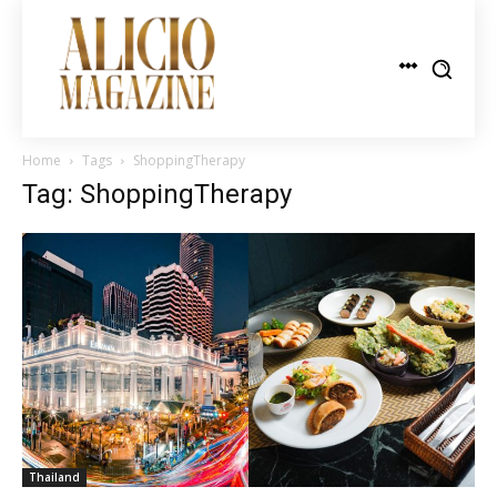
Home
Tags
ShoppingTherapy
Tag: ShoppingTherapy
Thailand