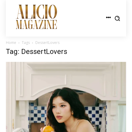
Home
Tags
DessertLovers
Tag: DessertLovers